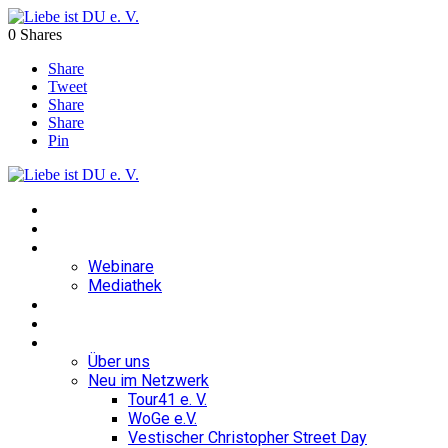
0
Shares
Share
Tweet
Share
Share
Pin
Home
Blog
Ratgeber
Webinare
Mediathek
Veranstaltungen
Mediathek
Über uns
Über uns
Neu im Netzwerk
Tour41 e. V.
WoGe e.V.
Vestischer Christopher Street Day