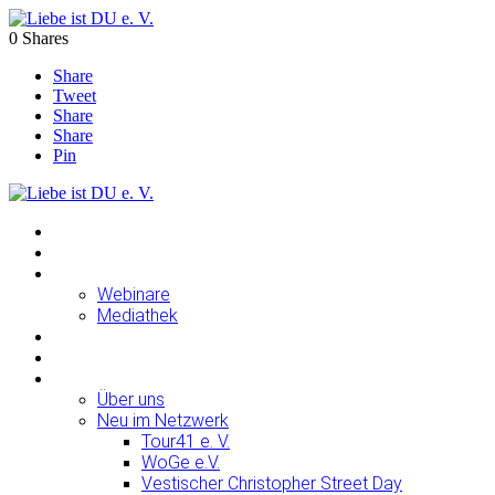
0
Shares
Share
Tweet
Share
Share
Pin
Home
Blog
Ratgeber
Webinare
Mediathek
Veranstaltungen
Mediathek
Über uns
Über uns
Neu im Netzwerk
Tour41 e. V.
WoGe e.V.
Vestischer Christopher Street Day