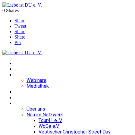
0
Shares
Share
Tweet
Share
Share
Pin
Home
Blog
Ratgeber
Webinare
Mediathek
Veranstaltungen
Mediathek
Über uns
Über uns
Neu im Netzwerk
Tour41 e. V.
WoGe e.V.
Vestischer Christopher Street Day